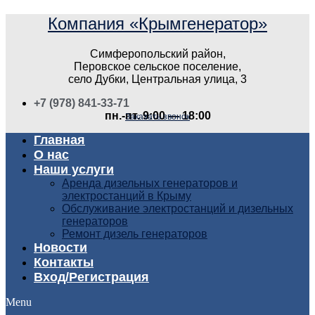
Компания «Крымгенератор»
Симферопольский район,
Перовское сельское поселение,
село Дубки, Центральная улица, 3
+7 (978) 841-33-71
пн.-пт. 9:00 — 18:00
Заказать звонок
Главная
О нас
Наши услуги
Аренда дизельных генераторов и
электростанций в Крыму
Обслуживание электростанций и дизельных
генераторов
Ремонт дизель генераторов
Новости
Контакты
Вход/Регистрация
Menu