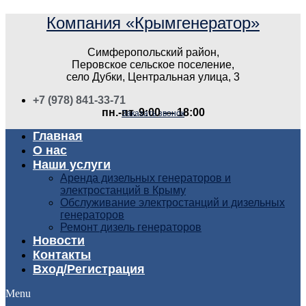
Компания «Крымгенератор»
Симферопольский район,
Перовское сельское поселение,
село Дубки, Центральная улица, 3
+7 (978) 841-33-71
пн.-пт. 9:00 — 18:00
Заказать звонок
Главная
О нас
Наши услуги
Аренда дизельных генераторов и
электростанций в Крыму
Обслуживание электростанций и дизельных
генераторов
Ремонт дизель генераторов
Новости
Контакты
Вход/Регистрация
Menu