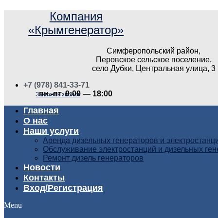
Компания
«Крымгенератор»
Симферопольский район,
Перовское сельское поселение,
село Дубки, Центральная улица, 3
+7 (978) 841-33-71
пн.-пт. 9:00 — 18:00
Заказать звонок
Главная
О нас
Наши услуги
Аренда дизельных генераторов и электростанц
Обслуживание электростанций и дизельных ге
Ремонт дизель генераторов
Новости
Контакты
Вход/Регистрация
Menu